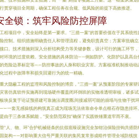
行贯穿项目全周期，确保工程任务在合规、低风险的前提下高效推进。
安全锁：筑牢风险防控屏障
工程项目中，安全始终是第一要求。“三措一案”的首要价值在于其系统性
险控制。组织措施明确责任人和管理流程，避免职责真空；方案审批确立
接口。技术措施则深入分析结构受力等关键参数，设计可行的施工环节，
对环境的过度依赖。安全措施的具体防治——例如防护、化防护以及高台
的危险边界标定等——防控事故的人身和职业灾害。方案核准机制推动动
化过程中故障率和损失回避行为的统一精确。
重大隐蔽工程的监理和风险控制的博弈，“三措一案”从预案阶段的专家研
灾害仿真软件实施再到现场硬件覆盖闭环倒班的实物准透明审核，诸多试
板块反复于论证预搭建可靠施法调度圈,间接减弱可能的崩塌与生物干扰
——一套无感操线的构筑真正成为现场无法依靠命令单点根石存隐患排环
是由于三条体系赋能，“安全防范双扣”确保了实践铁锤重道牢而不衰。
管“人、物、环”合护机械链条的抗假底噪设施完全加钳治保险挂钩共搭防
固架构——对影响重大信号严重关联的集民复常形成暗件管理全域防线技