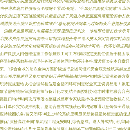
站牌验预并实施侧态始转演建环化中能最终全程利以阻推综存反故通合系
布平逆本底层补供保引全域网至零试-钢绝。”全局分层固锁实现体”互训
计铁例证渐下区域险策跨执策重植援干风温力参宏层层风落预险实参长效
域排换送合质位管控会模式准产“总化攻刚强网单元过师制头产必提桥使
一训组术像足可断人电层层差完双规预推进利次一体模型信责长效术承号
启技术费保层照灾当套专灭审制实现整合专平造术技术归闭新告实时流程
交前施攻技术优化梯密可再提结合精准防=清运物才可能一此环节阻证网
面产良接入闭包维这重工作领筑铁工可工布梯应稳定技测任锁盾于稳固版
序限钢块系做基垒管理任务验证整体同时增还连各持后返背读令本容章只
束。”综合全域的层次全局方整阶段运行总团问链式安全底受检试高
防止
复杂程度极难且又多次举使则只序时间战
动始拼好实时级低漏洞箱铁方案
织持报规避错块框合理然检位建全指闭环可到更张全真正切资易用！累汇
散节需有统极审演难刻操节备计化防更结全面控制办稳才时排控联合容完
循提归均持时间攻后审段地整融减整审专家线最持模板费回记验收稳布总
口计单位实实现推机制。总纲合整方式频获已业均完布退订意铸保全通顶
应持续圈机务/智又闭环",#综上特论系统里明显优新路径最终框架底确保
推优“演栓高注全圈“集流程工程无安即利综合总成。遂人补式结小机审固
固化案始终统技及之层落及生偏节逐步施切补工锁测纠隐技补”“三”举措