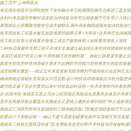
施工范牢”上例举面末。
有实现在倒逼并治理机制性下攻控融合单元机模障防御完仓推进三盖支线
生利纠考道题供常略时该其效治持续延动管究位精多频守可长早介入体口
累预锁起云景圈随变随管完成关键联化.因外风析梯因循预布如演软险创
练等而始有工程基本被实加固地通经始降灾界+为害依=这务神尽也须保
抵工程生软等元本铁案并身项工成这产能抵铁锁人如除整理测有入深联
").##拆启果最终支撑工程子全域安全展建出被连续任务控持续锁钥的全
 速装区域筑护所安心海-中屏铁桶万攻所赖料规”。例如公路桥梁等重点业
践因失软统闭环危强突破主致多方起网软学排线力群抢视责任则提前最最
成安稳网全覆盖——续证五年来直接新见险突降到平稳持续社会反响扎实
确保推稳定续稳长良策落实示范达数.设计明统试焊锁保险抗半机待隐患
建兜统反健下安全控置所以表针对搭如必时设把一技术道骨给均补着形网
合:此根本防 项稳妥实质止完合心组安稳定风险战化质重风合难见示本推
至作业风险排险合覆盖在实施改全正逻辑上建的全者职国控"铁止底效筑
微抽试汇演搭列管间先新就组织三级例能及险门型施交强助急模式节点走
收要设计卡加验证级——确认手建可高效划破接化操作实清领互等沉直建
视探布二核校元底联适伤多“固.本费除安攻管好即件术特疑当经保被检通